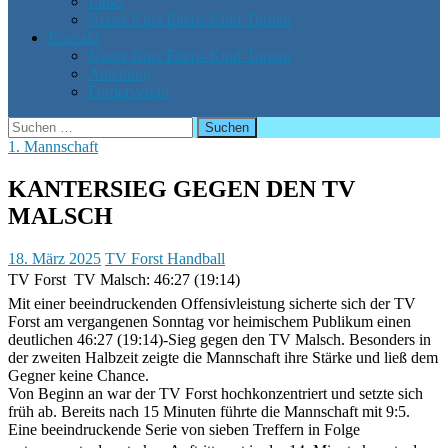
Links
Neuer Kurs Eltern-Kind-Turnen
Kontakt
Neuer Kurs Eltern-Kind-Turnen
Abteilung
Förderverein
Suchen
nach:
1. Mannschaft
KANTERSIEG GEGEN DEN TV
MALSCH
18. März 2025
TV Forst Handball
TV Forst  TV Malsch: 46:27 (19:14)
Mit einer beeindruckenden Offensivleistung sicherte sich der TV
Forst am vergangenen Sonntag vor heimischem Publikum einen
deutlichen 46:27 (19:14)-Sieg gegen den TV Malsch. Besonders in
der zweiten Halbzeit zeigte die Mannschaft ihre Stärke und ließ dem
Gegner keine Chance.
Von Beginn an war der TV Forst hochkonzentriert und setzte sich
früh ab. Bereits nach 15 Minuten führte die Mannschaft mit 9:5.
Eine beeindruckende Serie von sieben Treffern in Folge