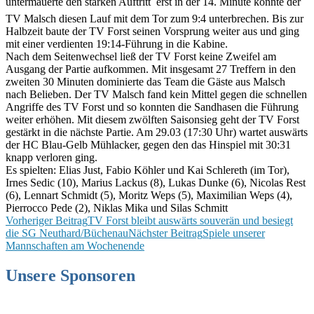
untermauerte den starken Auftritt  erst in der 14. Minute konnte der
TV Malsch diesen Lauf mit dem Tor zum 9:4 unterbrechen. Bis zur
Halbzeit baute der TV Forst seinen Vorsprung weiter aus und ging
mit einer verdienten 19:14-Führung in die Kabine.
Nach dem Seitenwechsel ließ der TV Forst keine Zweifel am
Ausgang der Partie aufkommen. Mit insgesamt 27 Treffern in den
zweiten 30 Minuten dominierte das Team die Gäste aus Malsch
nach Belieben. Der TV Malsch fand kein Mittel gegen die schnellen
Angriffe des TV Forst und so konnten die Sandhasen die Führung
weiter erhöhen. Mit diesem zwölften Saisonsieg geht der TV Forst
gestärkt in die nächste Partie. Am 29.03 (17:30 Uhr) wartet auswärts
der HC Blau-Gelb Mühlacker, gegen den das Hinspiel mit 30:31
knapp verloren ging.
Es spielten: Elias Just, Fabio Köhler und Kai Schlereth (im Tor),
Irnes Sedic (10), Marius Lackus (8), Lukas Dunke (6), Nicolas Rest
(6), Lennart Schmidt (5), Moritz Weps (5), Maximilian Weps (4),
Pierrocco Pede (2), Niklas Mika und Silas Schmitt
Beitragsnavigation
Vorheriger Beitrag
TV Forst bleibt auswärts souverän und besiegt
die SG Neuthard/Büchenau
Nächster Beitrag
Spiele unserer
Mannschaften am Wochenende
Unsere Sponsoren