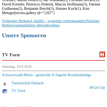
David Kretzler, Pierrocco Pede(4), Marcus Hoffmann(3), Etienne
Guillaume(2), Benjamin Brecht(3), Hannes Koch(1), Kim
Metzger[envira-gallery id=“1267″]
Beitragsnavigation
Vorheriger Beitrag
A-Staffel – weiterhin verlustpunktfrei
Nächster
Beitrag
Ausbaufähiger Jahresabschluss
Unsere Sponsoren
TV Forst
Samstag, 19.9.2026
Schwarzwald-Rhein - gemischte D-Jugend Bezirksoberliga
Turnerschaft Durlach
09:20
Uhr
TV Forst