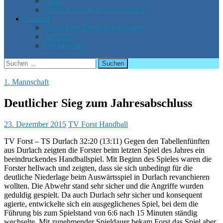
Links
Neuer Kurs Eltern-Kind-Turnen
Kontakt
Neuer Kurs Eltern-Kind-Turnen
Abteilung
Förderverein
Suchen
nach:
1. Mannschaft
Deutlicher Sieg zum Jahresabschluss
23. Dezember 2015
TV Forst Handball
TV Forst – TS Durlach 32:20 (13:11) Gegen den Tabellenfünften
aus Durlach zeigten die Forster beim letzten Spiel des Jahres ein
beeindruckendes Handballspiel. Mit Beginn des Spieles waren die
Forster hellwach und zeigten, dass sie sich unbedingt für die
deutliche Niederlage beim Auswärtsspiel in Durlach revanchieren
wollten. Die Abwehr stand sehr sicher und die Angriffe wurden
geduldig gespielt. Da auch Durlach sehr sicher und konsequent
agierte, entwickelte sich ein ausgeglichenes Spiel, bei dem die
Führung bis zum Spielstand von 6:6 nach 15 Minuten ständig
wechselte. Mit zunehmender Spieldauer bekam Forst das Spiel aber