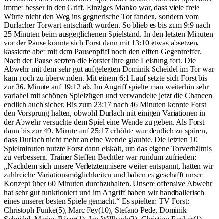
immer besser in den Griff. Einziges Manko war, dass viele freie
Würfe nicht den Weg ins gegnerische Tor fanden, sondern vom
Durlacher Torwart entschärft wurden. So blieb es bis zum 9:9 nach
25 Minuten beim ausgeglichenen Spielstand. In den letzten Minuten
vor der Pause konnte sich Forst dann mit 13:10 etwas absetzen,
kassierte aber mit dem Pausenpfiff noch den elften Gegentreffer.
Nach der Pause setzten die Forster ihre gute Leistung fort. Die
Abwehr mit dem sehr gut aufgelegten Dominik Scheidel im Tor war
kam noch zu überwinden. Mit einem 6:1 Lauf setzte sich Forst bis
zur 36. Minute auf 19:12 ab. Im Angriff spielte man weiterhin sehr
variabel mit schönen Spielzügen und verwandelte jetzt die Chancen
endlich auch sicher. Bis zum 23:17 nach 46 Minuten konnte Forst
den Vorsprung halten, obwohl Durlach mit einigen Variationen in
der Abwehr versuchte dem Spiel eine Wende zu geben. Als Forst
dann bis zur 49. Minute auf 25:17 erhöhte war deutlich zu spüren,
dass Durlach nicht mehr an eine Wende glaubte. Die letzten 10
Spielminuten nutzte Forst dann eiskalt, um das eigene Torverhältnis
zu verbessern. Trainer Steffen Bechtler war rundum zufrieden:
„Nachdem sich unsere Verletztenmisere weiter entspannt, hatten wir
zahlreiche Variationsmöglichkeiten und haben es geschafft unser
Konzept über 60 Minuten durchzuhalten. Unsere offensive Abwehr
hat sehr gut funktioniert und im Angriff haben wir handballerisch
eines unserer besten Spiele gemacht.“ Es spielten: TV Forst:
Christoph Funke(5), Marc Fey(10), Stefano Pede, Dominik
Scheidel, Marius Böser(1), Jan Willhauk(2), Christian Becker(1),