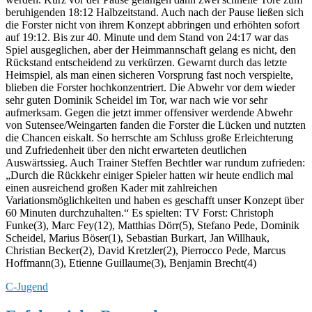
beruhigenden 18:12 Halbzeitstand. Auch nach der Pause ließen sich
die Forster nicht von ihrem Konzept abbringen und erhöhten sofort
auf 19:12. Bis zur 40. Minute und dem Stand von 24:17 war das
Spiel ausgeglichen, aber der Heimmannschaft gelang es nicht, den
Rückstand entscheidend zu verkürzen. Gewarnt durch das letzte
Heimspiel, als man einen sicheren Vorsprung fast noch verspielte,
blieben die Forster hochkonzentriert. Die Abwehr vor dem wieder
sehr guten Dominik Scheidel im Tor, war nach wie vor sehr
aufmerksam. Gegen die jetzt immer offensiver werdende Abwehr
von Sutensee/Weingarten fanden die Forster die Lücken und nutzten
die Chancen eiskalt. So herrschte am Schluss große Erleichterung
und Zufriedenheit über den nicht erwarteten deutlichen
Auswärtssieg. Auch Trainer Steffen Bechtler war rundum zufrieden:
„Durch die Rückkehr einiger Spieler hatten wir heute endlich mal
einen ausreichend großen Kader mit zahlreichen
Variationsmöglichkeiten und haben es geschafft unser Konzept über
60 Minuten durchzuhalten.“ Es spielten: TV Forst: Christoph
Funke(3), Marc Fey(12), Matthias Dörr(5), Stefano Pede, Dominik
Scheidel, Marius Böser(1), Sebastian Burkart, Jan Willhauk,
Christian Becker(2), David Kretzler(2), Pierrocco Pede, Marcus
Hoffmann(3), Etienne Guillaume(3), Benjamin Brecht(4)
C-Jugend