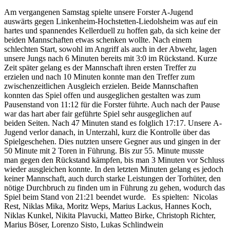
Am vergangenen Samstag spielte unsere Forster A-Jugend
auswärts gegen Linkenheim-Hochstetten-Liedolsheim was auf ein
hartes und spannendes Kellerduell zu hoffen gab, da sich keine der
beiden Mannschaften etwas schenken wollte. Nach einem
schlechten Start, sowohl im Angriff als auch in der Abwehr, lagen
unsere Jungs nach 6 Minuten bereits mit 3:0 im Rückstand. Kurze
Zeit später gelang es der Mannschaft ihren ersten Treffer zu
erzielen und nach 10 Minuten konnte man den Treffer zum
zwischenzeitlichen Ausgleich erzielen. Beide Mannschaften
konnten das Spiel offen und ausgeglichen gestalten was zum
Pausenstand von 11:12 für die Forster führte. Auch nach der Pause
war das hart aber fair geführte Spiel sehr ausgeglichen auf
beiden Seiten. Nach 47 Minuten stand es folglich 17:17. Unsere A-
Jugend verlor danach, in Unterzahl, kurz die Kontrolle über das
Spielgeschehen. Dies nutzten unsere Gegner aus und gingen in der
50 Minute mit 2 Toren in Führung. Bis zur 55. Minute musste
man gegen den Rückstand kämpfen, bis man 3 Minuten vor Schluss
wieder ausgleichen konnte. In den letzten Minuten gelang es jedoch
keiner Mannschaft, auch durch starke Leistungen der Torhüter, den
nötige Durchbruch zu finden um in Führung zu gehen, wodurch das
Spiel beim Stand von 21:21 beendet wurde. Es spielten: Nicolas
Rest, Niklas Mika, Moritz Weps, Marius Lackus, Hannes Koch,
Niklas Kunkel, Nikita Plavucki, Matteo Birke, Christoph Richter,
Marius Böser, Lorenzo Sisto, Lukas Schlindwein