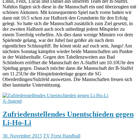
Linus, Felix, Lucas und Daniel aus unserem Team der B-Staffel.
Nahtlos fügten sich diese in die Mannschaft ein und überzeugten mit
schönen Aktionen. Mit konsequentem Spiel nach vorne hatten wir
dann mit 16:5 schon zur Halbzeit den Grundstein für den Erfolg
gelegt. So hatte sich die Mannschaft zusätzlich zum Ziel gesetzt, in
der zweiten Halbzeit auch noch unbedingt jedem Mitspieler zu
einem Torerfolg verhelfen. Als dies dann wenige Minuten vor dem
Spielende gelang, war der Jubel fast größer als nach dem
eigentlichen Schlusspfiff. Ihr könnt stolz auf euch sein, Jungs! Am
nächsten Sonntag kämpfen wieder beide Mannschaften um Punkte
in der Waldseehalle. Gegen den Tabellenzweiten aus Bad
Schönborn eröffnet die Mannschaft der A-Staffel um 10.10Uhr den
Spieltag gegen. Danach möchte dann die Mannschaft der B-Staffel
um 11.25Uhr die Hinspielniederlage gegen die SG
Oberderdingen/Sulzfeld auswetzen. Die Mannschaften freuen sich
über lautstarke Unterstützung.
A-Jugend
Zufriedenstellendes Unentschieden gegen
Li-Ho-Li
30. November 2015
TV Forst Handball