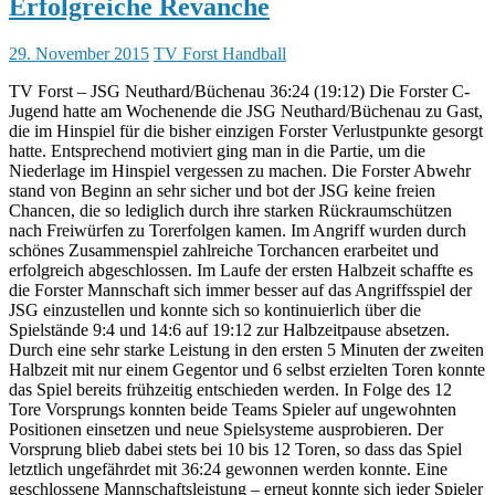
Erfolgreiche Revanche
29. November 2015
TV Forst Handball
TV Forst – JSG Neuthard/Büchenau 36:24 (19:12) Die Forster C-
Jugend hatte am Wochenende die JSG Neuthard/Büchenau zu Gast,
die im Hinspiel für die bisher einzigen Forster Verlustpunkte gesorgt
hatte. Entsprechend motiviert ging man in die Partie, um die
Niederlage im Hinspiel vergessen zu machen. Die Forster Abwehr
stand von Beginn an sehr sicher und bot der JSG keine freien
Chancen, die so lediglich durch ihre starken Rückraumschützen
nach Freiwürfen zu Torerfolgen kamen. Im Angriff wurden durch
schönes Zusammenspiel zahlreiche Torchancen erarbeitet und
erfolgreich abgeschlossen. Im Laufe der ersten Halbzeit schaffte es
die Forster Mannschaft sich immer besser auf das Angriffsspiel der
JSG einzustellen und konnte sich so kontinuierlich über die
Spielstände 9:4 und 14:6 auf 19:12 zur Halbzeitpause absetzen.
Durch eine sehr starke Leistung in den ersten 5 Minuten der zweiten
Halbzeit mit nur einem Gegentor und 6 selbst erzielten Toren konnte
das Spiel bereits frühzeitig entschieden werden. In Folge des 12
Tore Vorsprungs konnten beide Teams Spieler auf ungewohnten
Positionen einsetzen und neue Spielsysteme ausprobieren. Der
Vorsprung blieb dabei stets bei 10 bis 12 Toren, so dass das Spiel
letztlich ungefährdet mit 36:24 gewonnen werden konnte. Eine
geschlossene Mannschaftsleistung – erneut konnte sich jeder Spieler