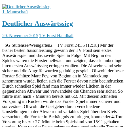
1. Mannschaft
Deutlicher Auswärtssieg
29. November 2015
TV Forst Handball
SG Stutensee/Weingarten2 – TV Forst 24:35 (12:18) Mir der
bisher besten Saisonleistung gewann der TV Forst sein erstes
Auswärtsspiel und das zweite Spiel in Folge. Mit Beginn des
Spieles waren die Forster hellwach und zeigten, dass sie unbedingt
ihren ersten Auswärtssieg erringen wollten. Die Abwehr stand sehr
sicher und die Angriffe wurden geduldig gespielt. Obwohl der beste
Forster Schütze Marc Fey, von Beginn an in Manndeckung
genommen wurde, ließen sich die Forster davon nicht beeindrucken.
Durch schnelles Spiel fand man immer wieder Lücken in der
gegnerischen Abwehr und verwandelte die Chancen sehr sicher. So
führte man nach 7 Minuten bereits mit 6:2. Mit diesem schnellen
Vorsprung im Rücken wurde das Forster Spiel immer sicherer und
souveräner. Obwohl die Gastgeber durch verschiedene
Umstellungen in der Abwehr und variables Spiel über den Kreis
versuchten, die Forster in Bedrängnis zu bringen, konnte der 4-Tore
Vorsprung bis zur 27. Minute beim Spielstand von 15:11 gehalten
werden. Kurz vor der Pause gelangen dann zwei schnelle Tore zum