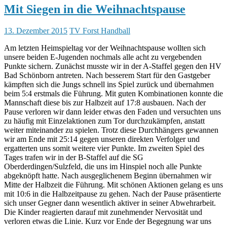
Mit Siegen in die Weihnachtspause
13. Dezember 2015
TV Forst Handball
Am letzten Heimspieltag vor der Weihnachtspause wollten sich
unsere beiden E-Jugenden nochmals alle acht zu vergebenden
Punkte sichern. Zunächst musste wir in der A-Staffel gegen den HV
Bad Schönborn antreten. Nach besserem Start für den Gastgeber
kämpften sich die Jungs schnell ins Spiel zurück und übernahmen
beim 5:4 erstmals die Führung. Mit guten Kombinationen konnte die
Mannschaft diese bis zur Halbzeit auf 17:8 ausbauen. Nach der
Pause verloren wir dann leider etwas den Faden und versuchten uns
zu häufig mit Einzelaktionen zum Tor durchzukämpfen, anstatt
weiter miteinander zu spielen. Trotz diese Durchhängers gewannen
wir am Ende mit 25:14 gegen unseren direkten Verfolger und
ergatterten uns somit weitere vier Punkte. Im zweiten Spiel des
Tages trafen wir in der B-Staffel auf die SG
Oberderdingen/Sulzfeld, die uns im Hinspiel noch alle Punkte
abgeknöpft hatte. Nach ausgeglichenem Beginn übernahmen wir
Mitte der Halbzeit die Führung. Mit schönen Aktionen gelang es uns
mit 10:6 in die Halbzeitpause zu gehen. Nach der Pause präsentierte
sich unser Gegner dann wesentlich aktiver in seiner Abwehrarbeit.
Die Kinder reagierten darauf mit zunehmender Nervosität und
verloren etwas die Linie. Kurz vor Ende der Begegnung war uns