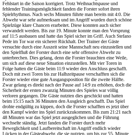
Fehlstart in die Saison korrigiert. Trotz Weihnachtspause und
fehlender Trainingsmöglichkeit fanden die Forster sofort ihren
Spielrhythmus. Nach sechs Minuten führte man bereits mit 4:0. Die
Abwehr war sehr aufmerksam und im Angriff wurden durch schöne
Spielzüge klare Chancen erarbeitet. Diese konnten auch sicher
verwandelt werden. Bis zur 19. Minute konnte man den Vorsprung
auf 11:5 ausbauen und hatte das Spiel sicher im Griff. Auch Stefano
Pede im Tor war ein sicherer Rückhalt. Der Trainer der Gäste
versuchte durch eine Auszeit seine Mannschaft neu einzustellen und
den Spielfluß der Forster durch eine sehr offensive Abwehr zu
unterbrechen. Dies gelang, denn die Forster brauchten eine Weile,
um sich auf diese neue Situation einzustellen. Mit vier Toren in
Folge hatten die Gäste beim 11:9 wieder den Anschluss geschafft.
Doch mit zwei Toren bis zur Halbzeitpause verschafften sich die
Forster wieder eine gute Ausgangsposition für die zweite Hälfte.
Zwar gelang es direkt nach der Pause auf 14:9 zu erhöhen, doch die
Sicherheit der ersten zwanzig Minuten des Spieles war völlig
verloren gegangen. Die Gäste nutzten dies geschickt und hatten
beim 15:15 nach 36 Minuten den Ausgleich geschafft. Das Spiel
drohte endgültig zu kippen, doch die Forster schafften es jetzt über
den Kampf wieder ins Spiel zurückzukommen. Bis zum 21:21 nach
48 Minuten war das Spiel jetzt ausgeglichen und die Führung
wechselte ständig. Jetzt fanden die Forster durch mehr
Beweglichkeit und Laufbereitschaft im Angriff endlich wieder
Lücken in der Gästeabwehr, die sie nutzten, um bis zur 55. Minute