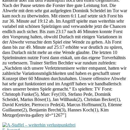
kassierte aber mit dem Pausenpfiff noch den elften Gegentreffer.
Nach der Pause setzten die Forster ihre gute Leistung fort. Die
Abwehr mit dem sehr gut aufgelegten Dominik Scheidel im Tor war
kam noch zu überwinden. Mit einem 6:1 Lauf setzte sich Forst bis
zur 36. Minute auf 19:12 ab. Im Angriff spielte man weiterhin sehr
variabel mit schönen Spielzügen und verwandelte jetzt die Chancen
endlich auch sicher. Bis zum 23:17 nach 46 Minuten konnte Forst
den Vorsprung halten, obwohl Durlach mit einigen Variationen in
der Abwehr versuchte dem Spiel eine Wende zu geben. Als Forst
dann bis zur 49. Minute auf 25:17 erhöhte war deutlich zu spüren,
dass Durlach nicht mehr an eine Wende glaubte. Die letzten 10
Spielminuten nutzte Forst dann eiskalt, um das eigene Torverhältnis
zu verbessern. Trainer Steffen Bechtler war rundum zufrieden:
„Nachdem sich unsere Verletztenmisere weiter entspannt, hatten wir
zahlreiche Variationsmöglichkeiten und haben es geschafft unser
Konzept über 60 Minuten durchzuhalten. Unsere offensive Abwehr
hat sehr gut funktioniert und im Angriff haben wir handballerisch
eines unserer besten Spiele gemacht.“ Es spielten: TV Forst:
Christoph Funke(5), Marc Fey(10), Stefano Pede, Dominik
Scheidel, Marius Böser(1), Jan Willhauk(2), Christian Becker(1),
David Kretzler, Pierrocco Pede(4), Marcus Hoffmann(3), Etienne
Guillaume(2), Benjamin Brecht(3), Hannes Koch(1), Kim
Metzger[envira-gallery id=“1267″]