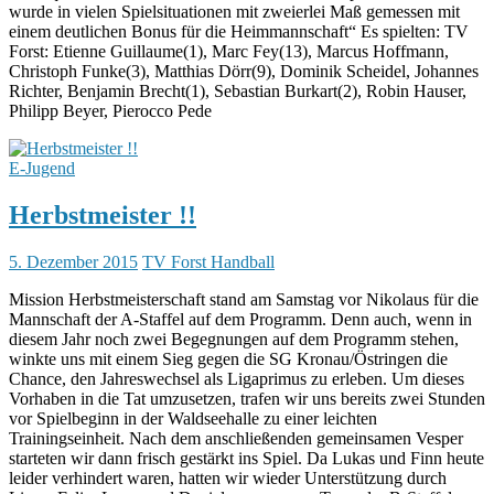
wurde in vielen Spielsituationen mit zweierlei Maß gemessen mit
einem deutlichen Bonus für die Heimmannschaft“ Es spielten: TV
Forst: Etienne Guillaume(1), Marc Fey(13), Marcus Hoffmann,
Christoph Funke(3), Matthias Dörr(9), Dominik Scheidel, Johannes
Richter, Benjamin Brecht(1), Sebastian Burkart(2), Robin Hauser,
Philipp Beyer, Pierocco Pede
E-Jugend
Herbstmeister !!
5. Dezember 2015
TV Forst Handball
Mission Herbstmeisterschaft stand am Samstag vor Nikolaus für die
Mannschaft der A-Staffel auf dem Programm. Denn auch, wenn in
diesem Jahr noch zwei Begegnungen auf dem Programm stehen,
winkte uns mit einem Sieg gegen die SG Kronau/Östringen die
Chance, den Jahreswechsel als Ligaprimus zu erleben. Um dieses
Vorhaben in die Tat umzusetzen, trafen wir uns bereits zwei Stunden
vor Spielbeginn in der Waldseehalle zu einer leichten
Trainingseinheit. Nach dem anschließenden gemeinsamen Vesper
starteten wir dann frisch gestärkt ins Spiel. Da Lukas und Finn heute
leider verhindert waren, hatten wir wieder Unterstützung durch