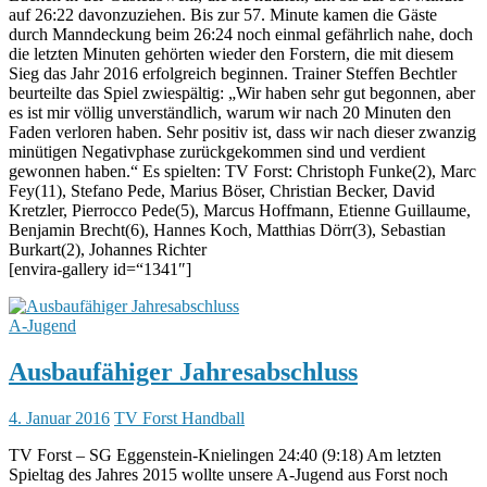
auf 26:22 davonzuziehen. Bis zur 57. Minute kamen die Gäste
durch Manndeckung beim 26:24 noch einmal gefährlich nahe, doch
die letzten Minuten gehörten wieder den Forstern, die mit diesem
Sieg das Jahr 2016 erfolgreich beginnen. Trainer Steffen Bechtler
beurteilte das Spiel zwiespältig: „Wir haben sehr gut begonnen, aber
es ist mir völlig unverständlich, warum wir nach 20 Minuten den
Faden verloren haben. Sehr positiv ist, dass wir nach dieser zwanzig
minütigen Negativphase zurückgekommen sind und verdient
gewonnen haben.“ Es spielten: TV Forst: Christoph Funke(2), Marc
Fey(11), Stefano Pede, Marius Böser, Christian Becker, David
Kretzler, Pierrocco Pede(5), Marcus Hoffmann, Etienne Guillaume,
Benjamin Brecht(6), Hannes Koch, Matthias Dörr(3), Sebastian
Burkart(2), Johannes Richter
[envira-gallery id=“1341″]
A-Jugend
Ausbaufähiger Jahresabschluss
4. Januar 2016
TV Forst Handball
TV Forst – SG Eggenstein-Knielingen 24:40 (9:18) Am letzten
Spieltag des Jahres 2015 wollte unsere A-Jugend aus Forst noch