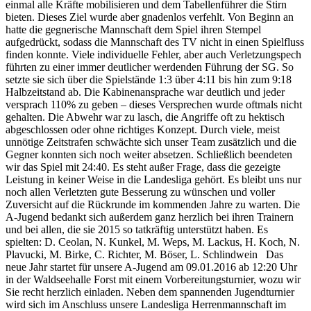
einmal alle Kräfte mobilisieren und dem Tabellenführer die Stirn
bieten. Dieses Ziel wurde aber gnadenlos verfehlt. Von Beginn an
hatte die gegnerische Mannschaft dem Spiel ihren Stempel
aufgedrückt, sodass die Mannschaft des TV nicht in einen Spielfluss
finden konnte. Viele individuelle Fehler, aber auch Verletzungspech
führten zu einer immer deutlicher werdenden Führung der SG. So
setzte sie sich über die Spielstände 1:3 über 4:11 bis hin zum 9:18
Halbzeitstand ab. Die Kabinenansprache war deutlich und jeder
versprach 110% zu geben – dieses Versprechen wurde oftmals nicht
gehalten. Die Abwehr war zu lasch, die Angriffe oft zu hektisch
abgeschlossen oder ohne richtiges Konzept. Durch viele, meist
unnötige Zeitstrafen schwächte sich unser Team zusätzlich und die
Gegner konnten sich noch weiter absetzen. Schließlich beendeten
wir das Spiel mit 24:40. Es steht außer Frage, dass die gezeigte
Leistung in keiner Weise in die Landesliga gehört. Es bleibt uns nur
noch allen Verletzten gute Besserung zu wünschen und voller
Zuversicht auf die Rückrunde im kommenden Jahre zu warten. Die
A-Jugend bedankt sich außerdem ganz herzlich bei ihren Trainern
und bei allen, die sie 2015 so tatkräftig unterstützt haben. Es
spielten: D. Ceolan, N. Kunkel, M. Weps, M. Lackus, H. Koch, N.
Plavucki, M. Birke, C. Richter, M. Böser, L. Schlindwein Das
neue Jahr startet für unsere A-Jugend am 09.01.2016 ab 12:20 Uhr
in der Waldseehalle Forst mit einem Vorbereitungsturnier, wozu wir
Sie recht herzlich einladen. Neben dem spannenden Jugendturnier
wird sich im Anschluss unsere Landesliga Herrenmannschaft im