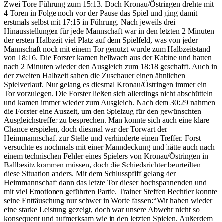
Zwei Tore Führung zum 15:13. Doch Kronau/Östringen drehte mit
4 Toren in Folge noch vor der Pause das Spiel und ging damit
erstmals selbst mit 17:15 in Führung. Nach jeweils drei
Hinausstellungen für jede Mannschaft war in den letzten 2 Minuten
der ersten Halbzeit viel Platz auf dem Spielfeld, was von jeder
Mannschaft noch mit einem Tor genutzt wurde zum Halbzeitstand
von 18:16. Die Forster kamen hellwach aus der Kabine und hatten
nach 2 Minuten wieder den Ausgleich zum 18:18 geschafft. Auch in
der zweiten Halbzeit sahen die Zuschauer einen ähnlichen
Spielverlauf. Nur gelang es diesmal Kronau/Östringen immer ein
Tor vorzulegen. Die Forster ließen sich allerdings nicht abschütteln
und kamen immer wieder zum Ausgleich. Nach dem 30:29 nahmen
die Forster eine Auszeit, um den Spielzug für den gewünschten
Ausgleichstreffer zu besprechen. Man konnte sich auch eine klare
Chance erspielen, doch diesmal war der Torwart der
Heimmannschaft zur Stelle und verhinderte einen Treffer. Forst
versuchte es nochmals mit einer Manndeckung und hätte auch nach
einem technischen Fehler eines Spielers von Kronau/Östringen in
Ballbesitz kommen müssen, doch die Schiedsrichter beurteilten
diese Situation anders. Mit dem Schlusspfiff gelang der
Heimmannschaft dann das letzte Tor dieser hochspannenden und
mit viel Emotionen geführten Partie. Trainer Steffen Bechtler konnte
seine Enttäuschung nur schwer in Worte fassen:“Wir haben wieder
eine starke Leistung gezeigt, doch war unsere Abwehr nicht so
konsequent und aufmerksam wie in den letzten Spielen. Außerdem