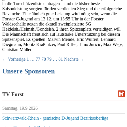
in die Torschützenliste eintragen – und die bisher beste
Saisonleistung sorgten für den verdienten Sieg und die erfolgreiche
Revanche. Eine ähnlich gute Leistung wird nötig sein, wenn die
Forster C-Jugend am 13.12. um 13:55 Uhr in der Forster
Waldseehalle gegen die aktuell zweitplatzierte SG
Heidelsh./Helmsh./Gondelsh. 2 ihren Spitzenplatz verteidigen will.
Die Mannschaft freut sich auf lautstarke Unterstützung bei diesem
Spitzenspiel. Es spielten: Marvin Mende, Eric Wulfert, Lennard
Diegmann, Moritz Kraßnitzer, Paul Riffel, Timo Juricic, Max Weps,
Christian Müller
Beitragsnavigation
← Vorherige
1
…
77
78
79
…
81
Nächste →
Unsere Sponsoren
TV Forst
Samstag, 19.9.2026
Schwarzwald-Rhein - gemischte D-Jugend Bezirksoberliga